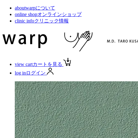
about
warpについて
online shop
オンラインショップ
clinic info
クリニック情報
view cart
カートを見る
log in
ログイン