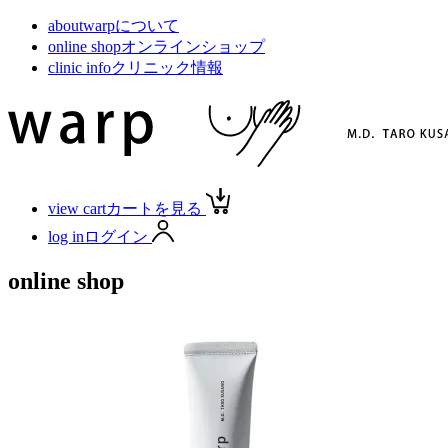
about
warpについて
online shop
オンラインショップ
clinic info
クリニック情報
view cart
カートを見る
log in
ログイン
online shop